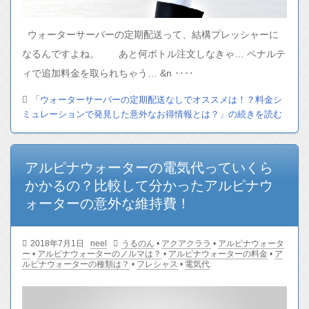
ウォーターサーバーの定期配送って、結構プレッシャーに
なるんですよね。 あと何ボトル注文しなきゃ… ペナルテ
ィで追加料金を取られちゃう… &n ‥‥
「ウォーターサーバーの定期配送なしでオススメは！？料金シ
ミュレーションで発見した意外なお得情報とは？」の続きを読む
アルピナウォーターの電気代っていくら
かかるの？比較して分かったアルピナウ
ォーターの意外な維持費！
2018年7月1日
neel
うるのん
•
アクアクララ
•
アルピナウォータ
ー
•
アルピナウォーターのノルマは？
•
アルピナウォーターの料金
•
ア
ルピナウォーターの種類は？
•
フレシャス
•
電気代