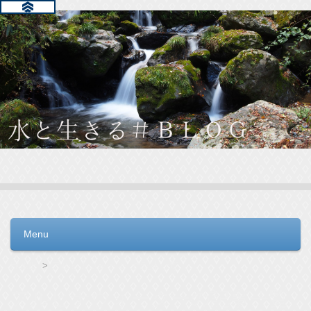
水と生きる＃ＢＬＯＧ
毎日の生活を支えるウォーターサーバー選びをお手伝いしてい
ます。
Menu
コンテンツへ移動
HOME
アルピナウォーターの記事一覧
アルピナウォーターの記事一覧