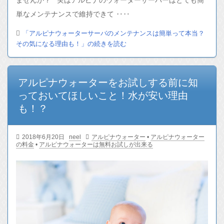
ませんか？ 実はアルピナのウォーターサーバーはとても簡
単なメンテナンスで維持できて ‥‥
「アルピナウォーターサーバのメンテナンスは簡単って本当？
その気になる理由も！」の続きを読む
アルピナウォーターをお試しする前に知
っておいてほしいこと！水が安い理由
も！？
2018年6月20日
neel
アルピナウォーター
•
アルピナウォーター
の料金
•
アルピナウォーターは無料お試しが出来る