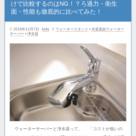
けで比較するのはNG！？ろ過力・衛生
面・性能も徹底的に比べてみた！
2018年12月7日
tuda
ウォータースタンド
•
水道直結ウォーター
サーバー
•
浄水器
ウォーターサーバーと浄水器って、 「コストが低いの