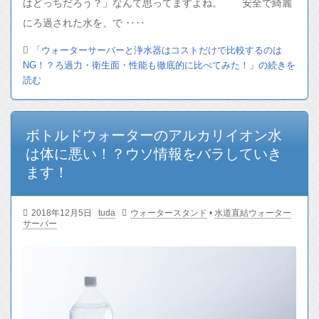
はどっちだろう？」なんて思ってますよね。 安全で綺麗
にろ過された水を、で ‥‥
「ウォーターサーバーと浄水器はコストだけで比較するのは
NG！？ろ過力・衛生面・性能も徹底的に比べてみた！」の続きを
読む
ボトルドウォーターのアルカリイオン水
は体に悪い！？ウソ情報をバラしていき
ます！
2018年12月5日
tuda
ウォータースタンド
•
水道直結ウォーター
サーバー