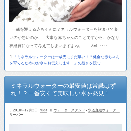
一歳を迎える赤ちゃんにミネラルウォーターを飲ませて良
いのか悪いのか、 大事な赤ちゃんのことですから、かなり
神経質になって考えてしまいますよね。 &nb ‥‥
「ミネラルウォーターは一歳児にまだ早い！？健全な赤ちゃん
を育てるためのお水をお伝えします！」の続きを読む
ミネラルウォーターの最安値は常識はず
れ！？一番安くて美味しい水を発見！
2018年12月2日
tuda
ウォータースタンド
•
水道直結ウォーター
サーバー