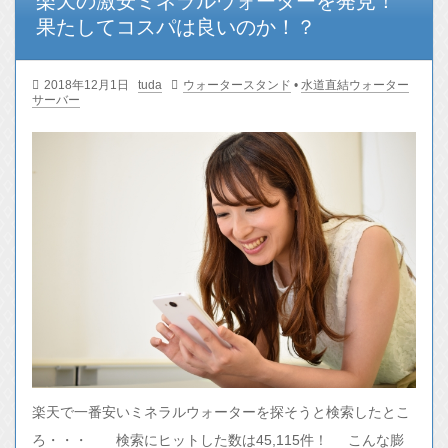
楽天の激安ミネラルウォーターを発見！
果たしてコスパは良いのか！？
2018年12月1日
tuda
ウォータースタンド
•
水道直結ウォーター
サーバー
楽天で一番安いミネラルウォーターを探そうと検索したとこ
ろ・・・ 検索にヒットした数は45,115件！ こんな膨