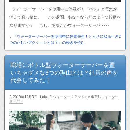
ウォーターサーバーを使用中に停電が！「パッ」と電気が
消えて真っ暗に。 この瞬間、あなたならどのような行動を
取りますか？ もし、あなたがウォーターサーバ ‥‥
「ウォーターサーバーを使用中に停電発生！とっさに取るべき2
つの正しいアクションとは？」の続きを読む
職場にボトル型ウォーターサーバーを置
いちゃダメな3つの理由とは？社員の声を
代弁してみた！
2018年12月8日
tuda
ウォータースタンド
•
水道直結ウォーター
サーバー