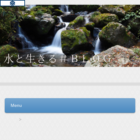
水と生きる＃ＢＬＯＧ
毎日の生活を支えるウォーターサーバー選びをお手伝いしてい
ます。
Menu
コンテンツへ移動
HOME
おしゃれなウォーターサーバーの記事一覧
おしゃれなウォーターサーバー