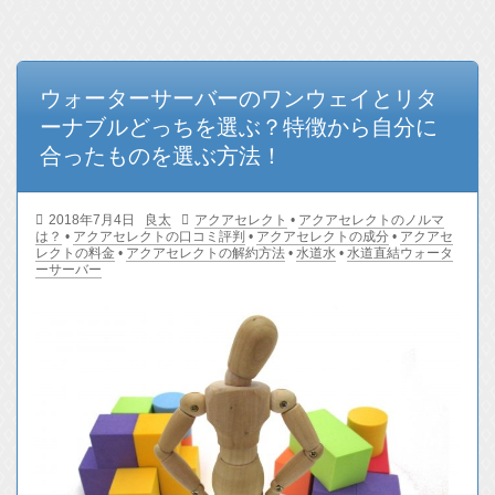
事一覧
ウォーターサーバーのワンウェイとリタ
ーナブルどっちを選ぶ？特徴から自分に
合ったものを選ぶ方法！
2018年7月4日
良太
アクアセレクト
•
アクアセレクトのノルマ
は？
•
アクアセレクトの口コミ評判
•
アクアセレクトの成分
•
アクアセ
レクトの料金
•
アクアセレクトの解約方法
•
水道水
•
水道直結ウォータ
ーサーバー