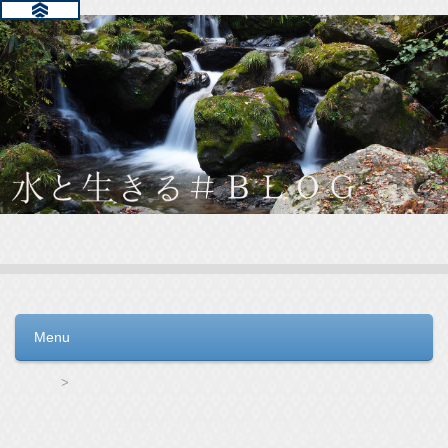
水と生きる＃ＢＬＯＧ
毎日の生活を支えるウォーターサーバー選びをお手伝いしてい
ます。
Menu
コンテンツへ移動
HOME
アクアセレクトの解約方法の記事一覧
アクアセレクトの解約方法の記