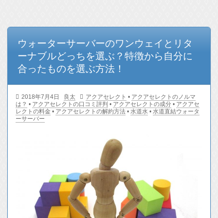
記事一覧
ウォーターサーバーのワンウェイとリタ
ーナブルどっちを選ぶ？特徴から自分に
合ったものを選ぶ方法！
2018年7月4日
良太
アクアセレクト
•
アクアセレクトのノルマ
は？
•
アクアセレクトの口コミ評判
•
アクアセレクトの成分
•
アクアセ
レクトの料金
•
アクアセレクトの解約方法
•
水道水
•
水道直結ウォータ
ーサーバー