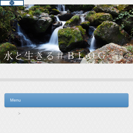
水と生きる＃ＢＬＯＧ
毎日の生活を支えるウォーターサーバー選びをお手伝いしてい
ます。
Menu
コンテンツへ移動
HOME
アクアセレクトのノルマは？の記事一覧
アクアセレクトのノルマは？の