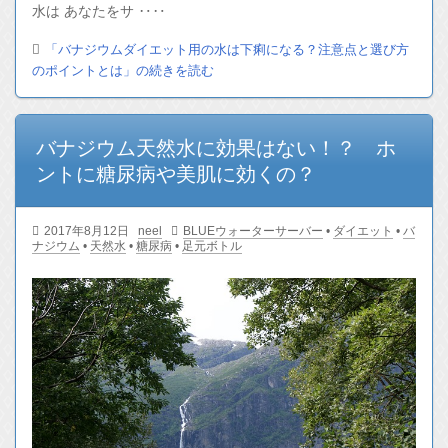
水は あなたをサ ‥‥
「バナジウムダイエット用の水は下痢になる？注意点と選び方
のポイントとは」の続きを読む
バナジウム天然水に効果はない！？ ホ
ントに糖尿病や美肌に効くの？
2017年8月12日
neel
BLUEウォーターサーバー
•
ダイエット
•
バ
ナジウム
•
天然水
•
糖尿病
•
足元ボトル