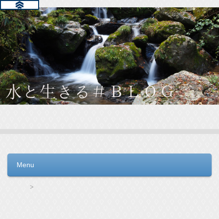
水と生きる＃ＢＬＯＧ
毎日の生活を支えるウォーターサーバー選びをお手伝いしてい
ます。
Menu
コンテンツへ移動
HOME
足元ボトルの記事一覧
足元ボトルの記事一覧