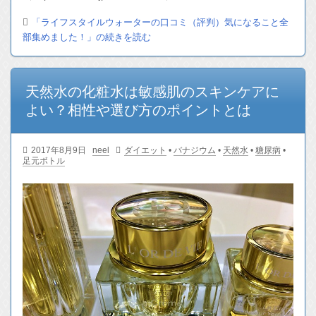
「ライフスタイルウォーターの口コミ（評判）気になること全
部集めました！」の続きを読む
天然水の化粧水は敏感肌のスキンケアに
よい？相性や選び方のポイントとは
2017年8月9日
neel
ダイエット
•
バナジウム
•
天然水
•
糖尿病
•
足元ボトル