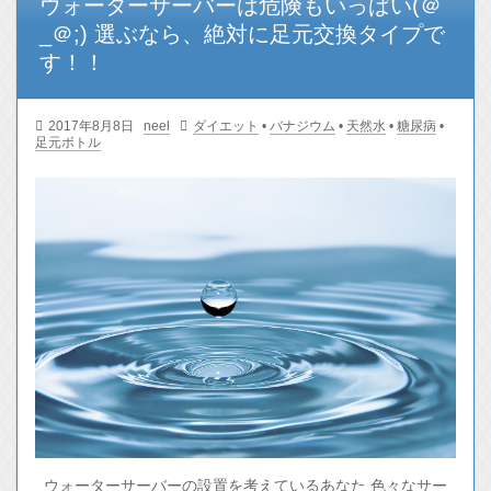
ウォーターサーバーは危険もいっぱい(＠
_＠;) 選ぶなら、絶対に足元交換タイプで
す！！
2017年8月8日
neel
ダイエット
•
バナジウム
•
天然水
•
糖尿病
•
足元ボトル
ウォーターサーバーの設置を考えているあなた 色々なサー