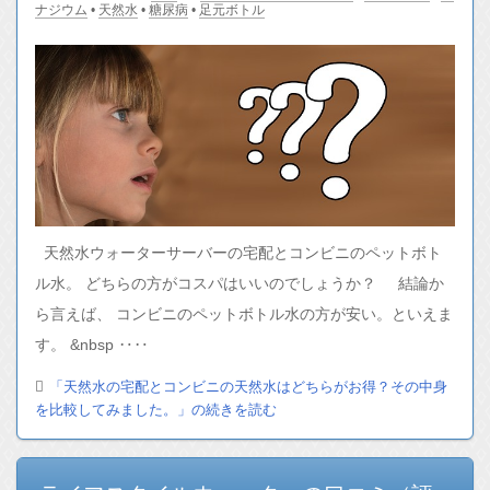
ナジウム
•
天然水
•
糖尿病
•
足元ボトル
天然水ウォーターサーバーの宅配とコンビニのペットボト
ル水。 どちらの方がコスパはいいのでしょうか？ 結論か
ら言えば、 コンビニのペットボトル水の方が安い。といえま
す。 &nbsp ‥‥
「天然水の宅配とコンビニの天然水はどちらがお得？その中身
を比較してみました。」の続きを読む