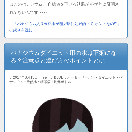
はこのバナジウム、 血糖値を下げる効果が 科学的に証明さ
れてないんです ‥‥
「バナジウム入り天然水が糖尿病に効果的って ホントなの!?」
の続きを読む
バナジウムダイエット用の水は下痢にな
る？注意点と選び方のポイントとは
2017年8月13日
neel
BLUEウォーターサーバー
•
ダイエット
•
バ
ナジウム
•
天然水
•
糖尿病
•
足元ボトル