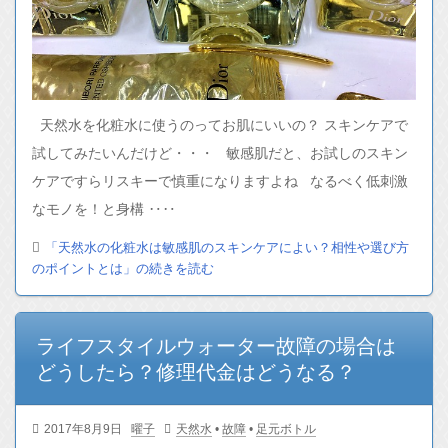
天然水を化粧水に使うのってお肌にいいの？ スキンケアで
試してみたいんだけど・・・ 敏感肌だと、お試しのスキン
ケアですらリスキーで慎重になりますよね なるべく低刺激
なモノを！と身構 ‥‥
「天然水の化粧水は敏感肌のスキンケアによい？相性や選び方
のポイントとは」の続きを読む
ライフスタイルウォーター故障の場合は
どうしたら？修理代金はどうなる？
2017年8月9日
曜子
天然水
•
故障
•
足元ボトル