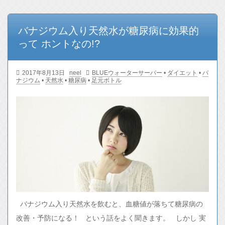
バナジウム入り天然水が糖尿病に効果的
って ホントなの!?
2017年8月13日
neel
BLUEウォーターサーバー
•
ダイエット
•
バ
ナジウム
•
天然水
•
糖尿病
•
足元ボトル
バナジウム入り天然水を飲むと、血糖値が落ちて糖尿病の
改善・予防になる！ という話をよく聞きます。 しかし 実