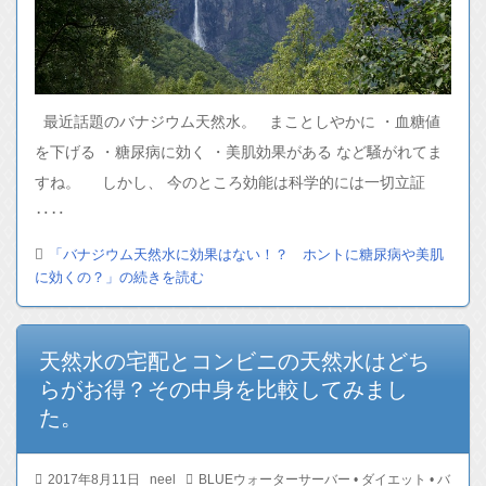
最近話題のバナジウム天然水。 まことしやかに ・血糖値
を下げる ・糖尿病に効く ・美肌効果がある など騒がれてま
すね。 しかし、 今のところ効能は科学的には一切立証
‥‥
「バナジウム天然水に効果はない！？ ホントに糖尿病や美肌
に効くの？」の続きを読む
天然水の宅配とコンビニの天然水はどち
らがお得？その中身を比較してみまし
た。
2017年8月11日
neel
BLUEウォーターサーバー
•
ダイエット
•
バ