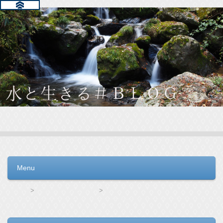
水と生きる＃ＢＬＯＧ
毎日の生活を支えるウォーターサーバー選びをお手伝いしてい
ます。
Menu
コンテンツへ移動
HOME
ウォータースタンド
市販ウォーターサーバーのメリットは料金の安さだけじゃない！使って嬉しいポイントと見逃せないデメリットとは？