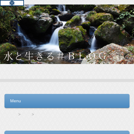
水と生きる＃ＢＬＯＧ
毎日の生活を支えるウォーターサーバー選びをお手伝いしてい
ます。
Menu
コンテンツへ移動
HOME
ro水
トレビーノとクリンスイ蛇口直結型浄水器の徹底比較！買いはどっちだ！？