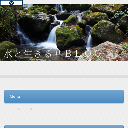
水と生きる＃ＢＬＯＧ
毎日の生活を支えるウォーターサーバー選びをお手伝いしてい
ます。
Menu
コンテンツへ移動
HOME
ro水
ウォータースタンドの設置は簡単！？スムーズに設置するために知っておきたいチェック事項とは？