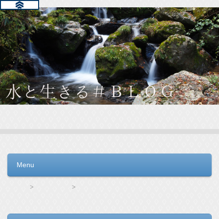
水と生きる＃ＢＬＯＧ
毎日の生活を支えるウォーターサーバー選びをお手伝いしてい
ます。
Menu
コンテンツへ移動
HOME
フレシャス
フレシャスに乗り換えをするメリットとは？乗り換えキャンペーンについての解説