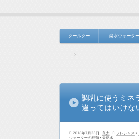
水と生きる＃Ｂ
毎日の生活を支えるウォーターサー
クールクー
楽水ウォータ
コンテンツへ移動
HOME
天然水の記事一覧
天然水の記事一覧
調乳に使うミネ
違ってはいけな
2018年7月23日
良太
フレシャス
•
ウォーターの種類
•
天然水