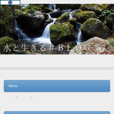
水と生きる＃ＢＬＯＧ
毎日の生活を支えるウォーターサーバー選びをお手伝いしてい
ます。
Menu
コンテンツへ移動
HOME
キララ
キララウォーターサーバーの水漏れが不安?ここで解消しましょう!