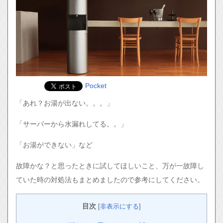
Pocket
「あれ？お湯が出ない。。。」
「サーバーから水漏れしてる。。」
「お湯ができない」など
故障かな？と思ったときに試してほしいこと、万が一故障し
ていた時の対処法もまとめましたので参考にしてください。
目次
[
非表示にする
]