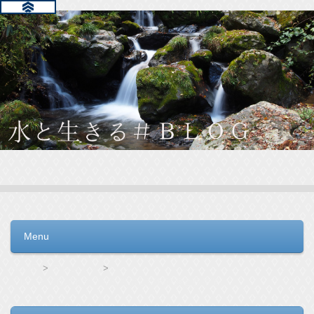
水と生きる＃ＢＬＯＧ
毎日の生活を支えるウォーターサーバー選びをお手伝いしてい
ます。
Menu
コンテンツへ移動
HOME
フレシャス
フレシャスが壊れた？試してほしい解決策と根本的な解決策