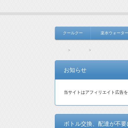
水と生きる＃Ｂ
毎日の生活を支えるウォーターサー
クールクー
楽水ウォータ
コンテンツへ移動
HOME
お味噌汁
味噌汁のインスタン
お知らせ
当サイトはアフィリエイト広告
ボトル交換、配達が不要