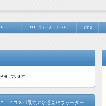
ＬＯＧ
バー選びをお手伝いしています。
ーサーバー
BLUEウォーターサーバー
浄水器
トの健康への影響はどうなのか？選ぶときの注意点など
を利用しています
に！？コスパ最強の水道直結ウォーター