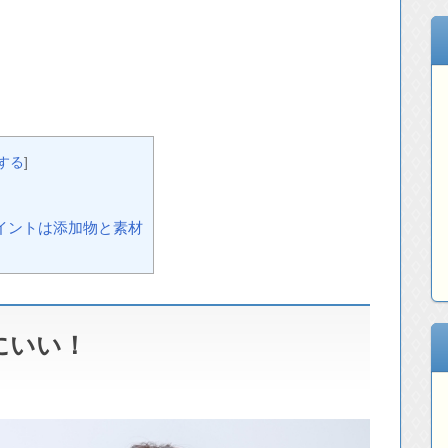
する
]
イントは添加物と素材
にいい！