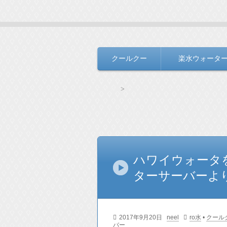
水と生きる＃Ｂ
毎日の生活を支えるウォーターサー
クールクー
楽水ウォータ
コンテンツへ移動
HOME
ボトルなしウォーターサーバーの
ボトルなしウォー
ハワイウォータ
ターサーバーよ
2017年9月20日
neel
ro水
•
クール
バー