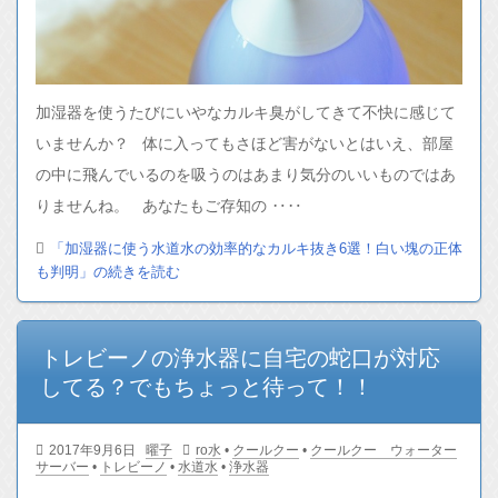
加湿器を使うたびにいやなカルキ臭がしてきて不快に感じて
いませんか？ 体に入ってもさほど害がないとはいえ、部屋
の中に飛んでいるのを吸うのはあまり気分のいいものではあ
りませんね。 あなたもご存知の ‥‥
「加湿器に使う水道水の効率的なカルキ抜き6選！白い塊の正体
も判明」の続きを読む
トレビーノの浄水器に自宅の蛇口が対応
してる？でもちょっと待って！！
2017年9月6日
曜子
ro水
•
クールクー
•
クールクー ウォーター
サーバー
•
トレビーノ
•
水道水
•
浄水器