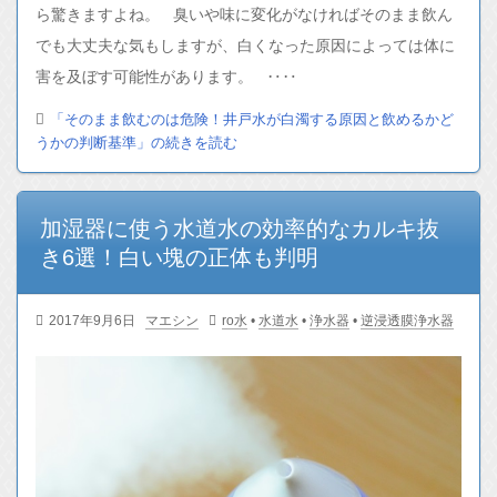
ら驚きますよね。 臭いや味に変化がなければそのまま飲ん
でも大丈夫な気もしますが、白くなった原因によっては体に
害を及ぼす可能性があります。 ‥‥
「そのまま飲むのは危険！井戸水が白濁する原因と飲めるかど
うかの判断基準」の続きを読む
加湿器に使う水道水の効率的なカルキ抜
き6選！白い塊の正体も判明
2017年9月6日
マエシン
ro水
•
水道水
•
浄水器
•
逆浸透膜浄水器