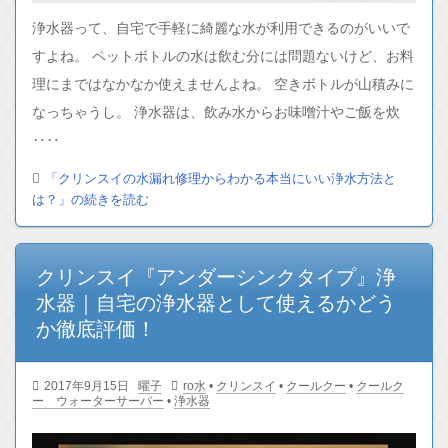
浄水器って、自宅で手軽に綺麗な水が利用できるのがいいで
すよね。 ペットボトルの水は飲む分には問題ないけど、お料
理にまではなかなか使えませんよね。 空きボトルが山積みに
なっちゃうし。 浄水器は、飲み水からお味噌汁やご飯を炊
‥‥
「クリンスイの水漏れ修理からわかる本当にいい浄水方法と
は？」の続きを読む
クリンスイ『アンダーシンクタイプ』浄
水器｜自宅の浄水器として使えるかどう
か徹底評価！
2017年9月15日
曜子
ro水
•
クリンスイ
•
クールクー
•
クールク
ー ウォーターサーバー
•
浄水器