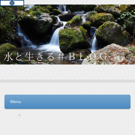
水と生きる＃ＢＬＯＧ
毎日の生活を支えるウォーターサーバー選びをお手伝いしてい
ます。
Menu
コンテンツへ移動
HOME
浄水器の記事一覧
浄水器の記事一覧