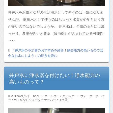
井戸水をお風呂などの生活用水として使うのは、気になりま
せんが、 飲用水として使うのはちょっと水質が心配という方
が多いのではないでしょうか。 井戸水は、台風のあとには濁
ったり、農場が近いと農薬（殺虫剤）が含まれている可能性
‥‥
「井戸水の浄水器のおすすめを紹介！除去能力の高いもので安
全なお水にしよう」の続きを読む
井戸水に浄水器を付けたい！浄水能力の
高いものって？
2017年9月7日
neel
クールクー
•
クールクー ウォーターサーバ
ー
•
ボトルなしウォーターサーバー
•
浄水器