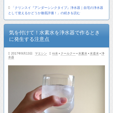
「クリンスイ『アンダーシンクタイプ』浄水器｜自宅の浄水器
として使えるかどうか徹底評価！」の続きを読む
気を付けて！水素水を浄水器で作るとき
に発生する注意点
2017年9月13日
マエシン
ro水
•
クールクー
•
水素水
•
水道水
•
浄
水器