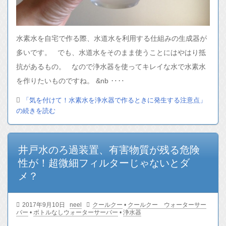
水素水を自宅で作る際、水道水を利用する仕組みの生成器が
多いです。 でも、水道水をそのまま使うことにはやはり抵
抗があるもの。 なので浄水器を使ってキレイな水で水素水
を作りたいものですね。 &nb ‥‥
「気を付けて！水素水を浄水器で作るときに発生する注意点」
の続きを読む
井戸水のろ過装置、有害物質が残る危険
性が！超微細フィルターじゃないとダ
メ？
2017年9月10日
neel
クールクー
•
クールクー ウォーターサー
バー
•
ボトルなしウォーターサーバー
•
浄水器