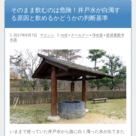
そのまま飲むのは危険！井戸水が白濁す
る原因と飲めるかどうかの判断基準
2017年9月7日
マエシン
ro水
•
クールクー
•
浄水器
•
逆浸透膜浄
水器
いままで使っていた井戸水から急に白く濁った水が出てきた