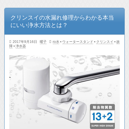
クリンスイの水漏れ修理からわかる本当
にいい浄水方法とは？
2017年9月16日
曜子
ro水
•
ウォータースタンド
•
クリンスイ
•
故
障
•
浄水器