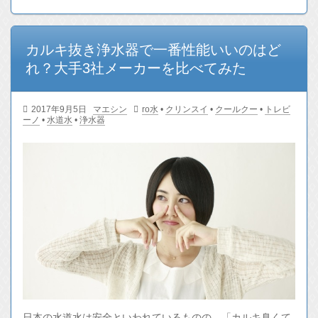
カルキ抜き浄水器で一番性能いいのはど
れ？大手3社メーカーを比べてみた
2017年9月5日
マエシン
ro水
•
クリンスイ
•
クールクー
•
トレビ
ーノ
•
水道水
•
浄水器
日本の水道水は安全といわれているものの、「カルキ臭くて