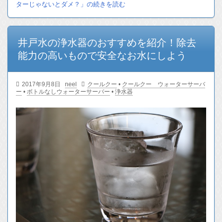
ターじゃないとダメ？」の続きを読む
井戸水の浄水器のおすすめを紹介！除去
能力の高いもので安全なお水にしよう
2017年9月8日
neel
クールクー
•
クールクー ウォーターサーバ
ー
•
ボトルなしウォーターサーバー
•
浄水器