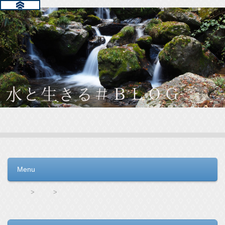
水と生きる＃ＢＬＯＧ
毎日の生活を支えるウォーターサーバー選びをお手伝いしてい
ます。
Menu
コンテンツへ移動
HOME
ro水
「アクアクララの水がぬるい！？」調べてみたら見えてきた！家族に最適なウォーターサーバーの条件教えます！