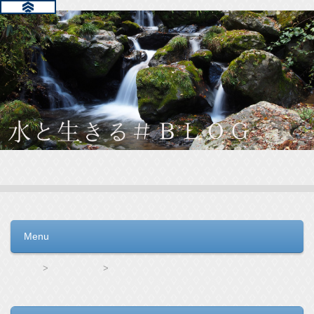
水と生きる＃ＢＬＯＧ
毎日の生活を支えるウォーターサーバー選びをお手伝いしてい
ます。
Menu
コンテンツへ移動
HOME
フレシャス
ウォーターサーバーの下置きタイプのデメリット対策法！下置きタイプを選ぶなら気を付けたいこと