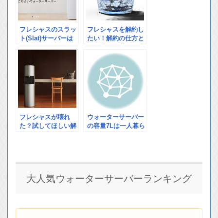
フレシャスのスラッ
フレシャスを解約し
ト(Slat)サーバーは
たい！解約の仕方と
今買取がお得！！ス
解約時の不満を解決
ラットの特徴と買取
する方法とは？
によるメリットにつ
いて説明します
ウォーターサーバー
フレシャスが壊れ
の容量7Lは一人暮ら
た？試してほしい解
し向き？使用人数が
決策と根本的な解決
少ないほうが使いや
策
すい理由とは？
大人気ウォーターサーバーランキング