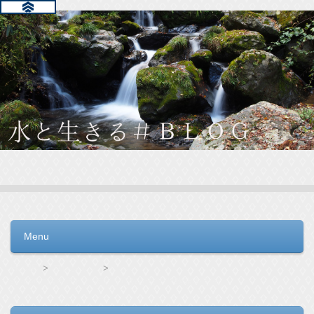
水と生きる＃ＢＬＯＧ
毎日の生活を支えるウォーターサーバー選びをお手伝いしてい
ます。
Menu
コンテンツへ移動
HOME
フレシャス
軟水器に塩を入れすぎても意味なし！？軟水をもっと手軽に使う方法とは？