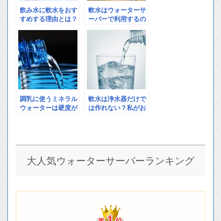
飲み水に軟水をおす
軟水はウォーターサ
すめする理由とは？
ーバーで利用するの
気になる効果やメリ
が楽？その理由とメ
ットのご紹介
リットとは
調乳に使うミネラル
軟水は浄水器だけで
ウォーターは硬度が
は作れない？私がお
重要？間違ってはい
すすめするのは軟水
けないミネラルウォ
ウォータ―サーバで
ーター選び
す。
大人気ウォーターサーバーランキング