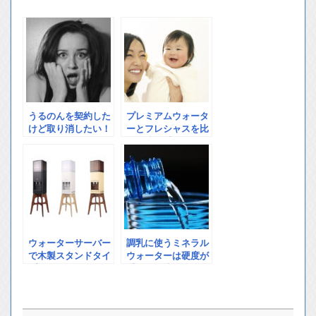
うるのんを契約した
プレミアムウォータ
けど取り消したい！
ーとフレシャスを比
クーリングオフでき
較！決め手になった
る？
ポイントとは？
ウォーターサーバー
調乳に使うミネラル
で木製スタンドタイ
ウォーターは硬度が
プが登場！更にイン
重要？間違ってはい
テリア要素を強化!
けないミネラルウォ
ーター選び