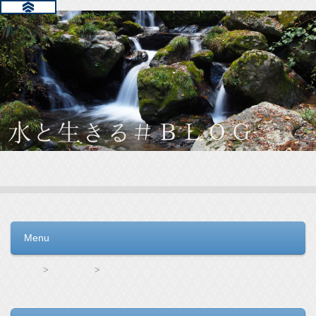
水と生きる＃ＢＬＯＧ
毎日の生活を支えるウォーターサーバー選びをお手伝いしてい
ます。
Menu
コンテンツへ移動
HOME
うるのん
ウォーターサーバーのワンウェイの比較！どのウォーターサーバーが一番いいのか比べてみた