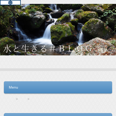
水と生きる＃ＢＬＯＧ
毎日の生活を支えるウォーターサーバー選びをお手伝いしてい
ます。
Menu
コンテンツへ移動
HOME
ro水
フレシャスの水は本当にビニール臭い？意外と知られていない原因と予防法